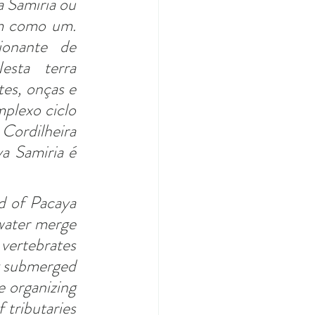
 Samiria ou 
m como um. 
onante de 
esta terra 
es, onças e 
plexo ciclo 
ordilheira 
 Samiria é 
 of Pacaya 
water merge 
vertebrates 
y submerged 
 organizing 
tributaries 