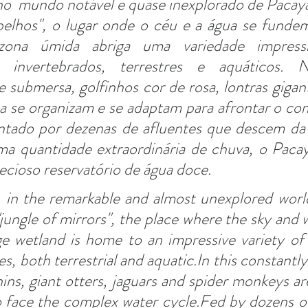
o  mundo notável e quase inexplorado de Pacaya
spelhos", o lugar onde o céu e a água se funde
zona úmida abriga uma variedade impressi
 invertebrados, terrestres e aquáticos. N
submersa, golfinhos cor de rosa, lontras gigant
 se organizam e se adaptam para afrontar o com
ntado por dezenas de afluentes que descem da C
a quantidade extraordinária de chuva, o Pacaya
cioso reservatório de água doce.
 in the remarkable and almost unexplored world
"jungle of mirrors", the place where the sky and 
ge wetland is home to an impressive variety of 
es, both terrestrial and aquatic.In this constantl
hins, giant otters, jaguars and spider monkeys are
 face the complex water cycle.Fed by dozens of 