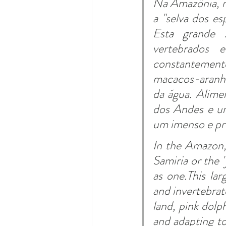
Na Amazônia, n
a "selva dos e
Esta grande 
vertebrados e
constantemente 
macacos-aranha
da água. Alime
dos Andes e um
um imenso e pre
In the Amazon,
Samiria or the 
as one.This lar
and invertebrat
land, pink dolp
and adapting to