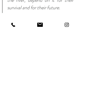
the river, depend on it for their 
survival and for their future.
Posts recentes
Ver tudo